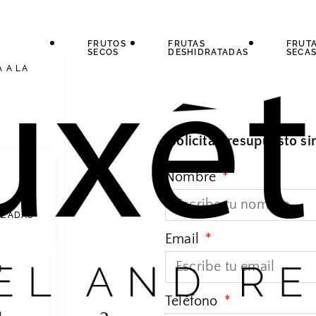
FRUTOS
FRUTAS
FRUT
SECOS
DESHIDRATADAS
SECA
A A LA
¡Solicita presupuesto s
Nombre
IZADAS
Email
N
Teléfono
N