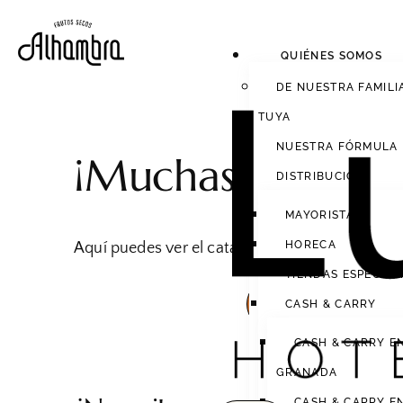
QUIÉNES SOMOS
DE NUESTRA FAMILI
TUYA
NUESTRA FÓRMULA
¡Muchas gracias!
DISTRIBUCIÓN
MAYORISTAS
HORECA
Aquí puedes ver el catálogo
TIENDAS ESPECIAL
VER CATÁLOGO
CASH & CARRY
CASH & CARRY E
GRANADA
CASH & CARRY E