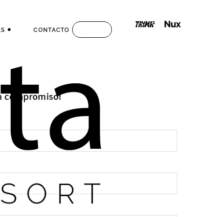
AS
CONTACTO
S
in compromiso!