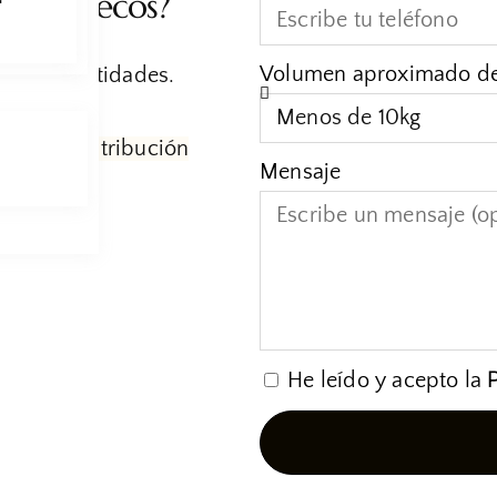
rutos Secos?
Volumen aproximado d
ciendo cantidades.
cados
y distribución
Mensaje
He leído y acepto la