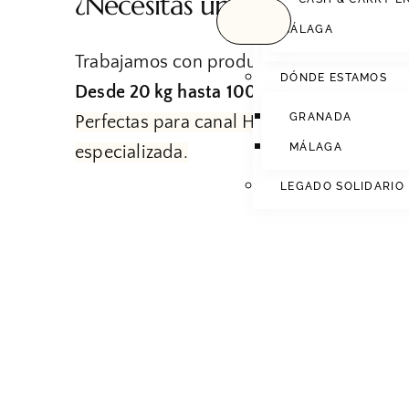
¿Necesitas un mayorista de F
MÁLAGA
Trabajamos con productos a granel, ofre
DÓNDE ESTAMOS
Desde 20 kg hasta 100 kg.
GRANADA
Perfectas para canal HORECA, supermer
MÁLAGA
especializada.
LEGADO SOLIDARIO