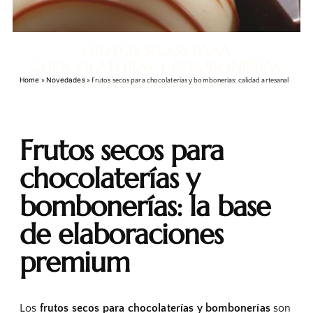
FRUTOS SECOS PARA
CHOCOLATERÍAS Y BOMBONERÍAS:
CALIDAD ARTESANAL
Home
Novedades
»
»
Frutos secos para chocolaterías y bombonerías: calidad artesanal
Frutos secos para
chocolaterías y
bombonerías: la base
de elaboraciones
premium
Los
frutos secos para chocolaterías y bombonerías
son