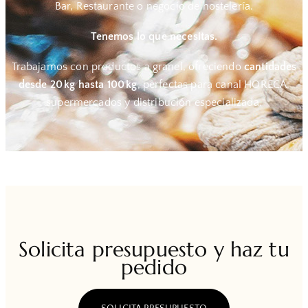
Bar, Restaurante o negocio de hostelería.
Tenemos lo que necesitas.
Trabajamos con productos a granel, ofreciendo
cantidades
desde 20 kg hasta 100 kg
, perfectas para canal HORECA,
supermercados y distribución especializada.
Solicita presupuesto y haz tu
pedido