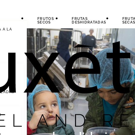
FRUTOS
FRUTAS
FRUT
SECOS
DESHIDRATADAS
SECA
A A LA
IZADAS
N
N