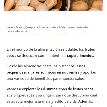
¿QUÉ TIPOS DE FRUTOS SECOS
EXISTEN? GUÍA COMPLETA:
Home
Salud
»
»
¿Qué tipos de frutos secos existen? Guía completa: variedades,
propiedades y usos
VARIEDADES, PROPIEDADES Y
USOS
En el mundo de la alimentación saludable, los
frutos
secos
se destacan como auténticos
superalimentos.
Desde las almendras hasta los pistachos,
estos
pequeños manjares son ricos en nutrientes
y aportan
una variedad de beneficios para nuestra salud.
Vamos a
explorar los distintos tipos de frutos secos,
sus propiedades y su origen, para que descubras cuál
se adapta mejor a tu dieta y estilo de vida. Además,