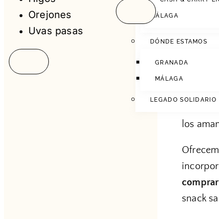
En
Fruto
Orejones
traídos 
MÁLAGA
Uvas pasas
en este 
DÓNDE ESTAMOS
para nue
GRANADA
Estás a 
MÁLAGA
Tenemos 
LEGADO SOLIDARIO
sin hues
los aman
Ofrecemo
incorpor
comprar 
snack sa