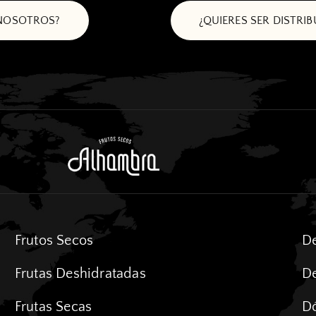
 NOSOTROS?
¿QUIERES SER DISTRI
Frutos Secos
De
Frutas Deshidratadas
De
Frutas Secas
D