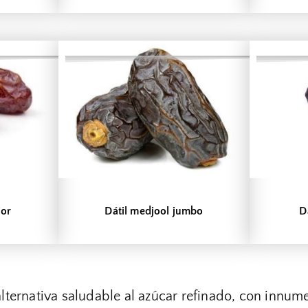
ior
Dátil medjool jumbo
D
lternativa saludable al azúcar refinado, con innum