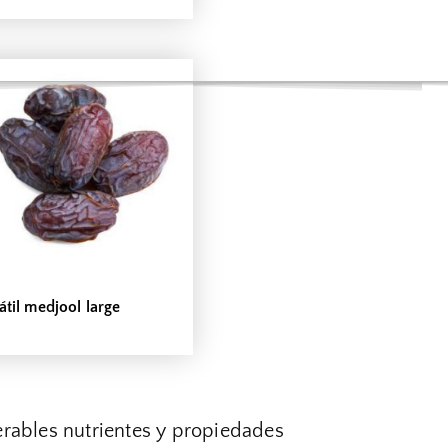
átil medjool large
erables nutrientes y propiedades