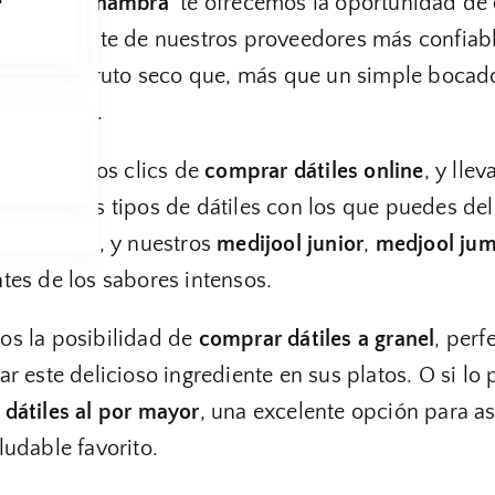
s Secos Alhambra
te ofrecemos la oportunidad de
directamente de nuestros proveedores más confiabl
exquisito fruto seco que, más que un simple bocad
stra salud.
tan solo unos clics de
comprar dátiles online
, y lle
diferentes tipos de dátiles con los que puedes dele
o
,
en rama
, y nuestros
medijool junior
,
medjool ju
tes de los sabores intensos.
s la posibilidad de
comprar dátiles a granel
, per
ar este delicioso ingrediente en sus platos. O si lo
dátiles al por mayor
, una excelente opción para a
ludable favorito.