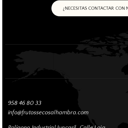
¿NECESITAS CONTACTAR CON
958 46 80 33
info@frutossecosalhambra.com
Polígono Industrial Juncaril
Calle Loja,