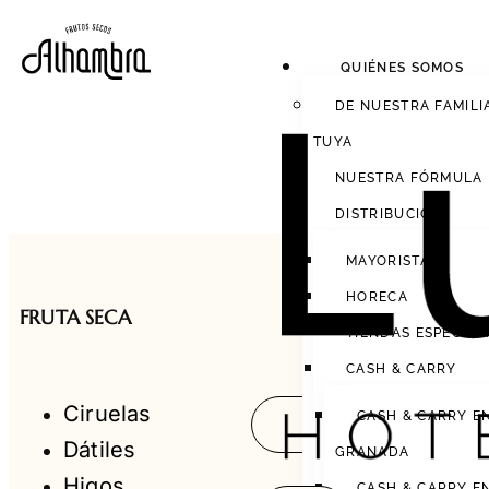
QUIÉNES SOMOS
DE NUESTRA FAMILI
TUYA
NUESTRA FÓRMULA
DISTRIBUCIÓN
MAYORISTAS
Home
Frut
»
HORECA
FRUTA SECA
TIENDAS ESPECIAL
CASH & CARRY
Ciruelas
CASH & CARRY E
Dátiles
GRANADA
Higos
CASH & CARRY E