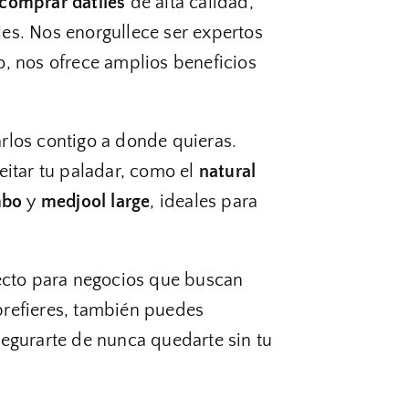
comprar dátiles
de alta calidad,
es. Nos enorgullece ser expertos
o, nos ofrece amplios beneficios
varlos contigo a donde quieras.
itar tu paladar, como el
natural
mbo
y
medjool large
, ideales para
fecto para negocios que buscan
 prefieres, también puedes
segurarte de nunca quedarte sin tu