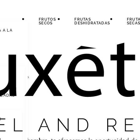
FRUTOS
FRUTAS
FRUT
SECOS
DESHIDRATADAS
SECA
A A LA
as secas
»
Dátiles
IZADAS
N
N