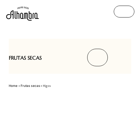
FRUTAS SECAS
Home
Frutas secas
»
»
Higos