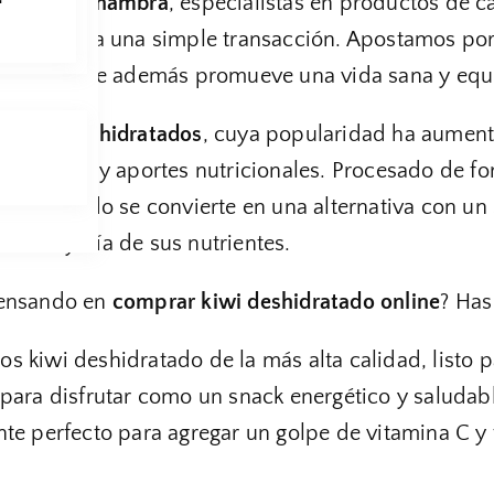
s Secos Alhambra
, especialistas en productos de
e reduce a una simple transacción. Apostamos por
ar, sino que además promueve una vida sana y equi
s
kiwis deshidratados
, cuya popularidad ha aument
ioso sabor y aportes nutricionales. Procesado de 
deshidratado se convierte en una alternativa con un 
 la mayoría de sus nutrientes.
pensando en
comprar kiwi deshidratado online
? Has
s kiwi deshidratado de la más alta calidad, listo 
 para disfrutar como un snack energético y saludabl
nte perfecto para agregar un golpe de vitamina C y fi