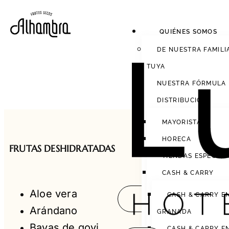
QUIÉNES SOMOS
DE NUESTRA FAMILI
TUYA
NUESTRA FÓRMULA
DISTRIBUCIÓN
MAYORISTAS
Home
Frut
»
HORECA
FRUTAS DESHIDRATADAS
TIENDAS ESPECIAL
CASH & CARRY
Aloe vera
CASH & CARRY E
Arándano
GRANADA
Bayas de goyi
CASH & CARRY E