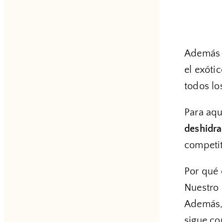
Además 
el exóti
todos lo
Para aqu
deshidra
competi
Por qué 
Nuestro 
Además, 
sigue co