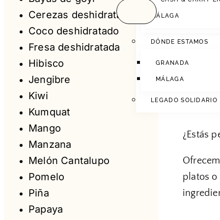
En
Fruto
Cerezas deshidratadas
kiwi
no s
MÁLAGA
Coco deshidratado
el palad
DÓNDE ESTAMOS
Fresa deshidratada
Nuestro
Hibisco
GRANADA
su delic
Jengibre
MÁLAGA
el kiwi 
Kiwi
LEGADO SOLIDARIO
mantiene
Kumquat
Mango
¿Estás 
Manzana
Melón Cantalupo
Ofrecemo
Pomelo
platos o
Piña
ingredie
Papaya